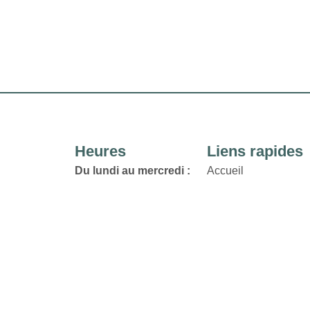
Heures
Liens rapides
Du lundi au mercredi :
Accueil
Directory
10h à 18h
Location
Jeudi et vendredi :
Actualités
De 10h à 21h
Termes et conditions
Samedi:
Politique de
de 9h à 17h
Confidentialité