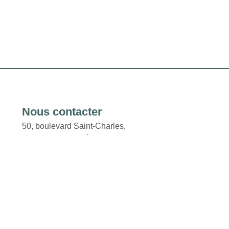
Nous contacter
50, boulevard Saint-Charles,
Beaconsfield (Québec) H9W
2X3
Courriel : properties@fcr.ca
Téléphone : +1 403 271 3300